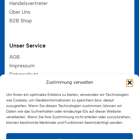
Handelsvertreter
Über Uns
B2B Shop
Unser Service
AGB
Impressum
Datenschutz
Zustimmung verwalten
EU-Cookie-Ri
Um Ihnen ein optimales Erlebnis zu bieten, verwenden wir Technologien
wie Cookies, um Geräteinformationen zu speichern bzw. darauf
zuzugreifen. Wenn Sie diesen Technologien zustimmen, können wir
Kategorien
HOT
Daten wie das Surfverhalten oder eindeutige IDs auf dieser Website
verarbeiten. Wenn Sie Ihre Zustimmung nicht erteilen oder zurückziehen,
Hama MIDI 5+
können bestimmte Merkmale und Funktionen beeinträchtigt werden.
Hama MINI 10+
Hama MAXI 3+