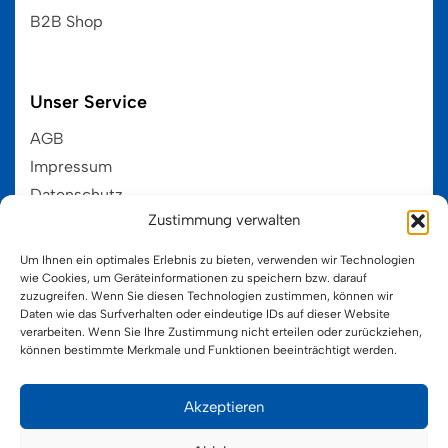
B2B Shop
Unser Service
AGB
Impressum
Datenschutz
Zustimmung verwalten
EU-Cookie-Ri
Um Ihnen ein optimales Erlebnis zu bieten, verwenden wir Technologien
wie Cookies, um Geräteinformationen zu speichern bzw. darauf
zuzugreifen. Wenn Sie diesen Technologien zustimmen, können wir
Kategorien
HOT
Daten wie das Surfverhalten oder eindeutige IDs auf dieser Website
verarbeiten. Wenn Sie Ihre Zustimmung nicht erteilen oder zurückziehen,
Hama MIDI 5+
können bestimmte Merkmale und Funktionen beeinträchtigt werden.
Hama MINI 10+
Hama MAXI 3+
Akzeptieren
Hama MAXI-Stick 3+