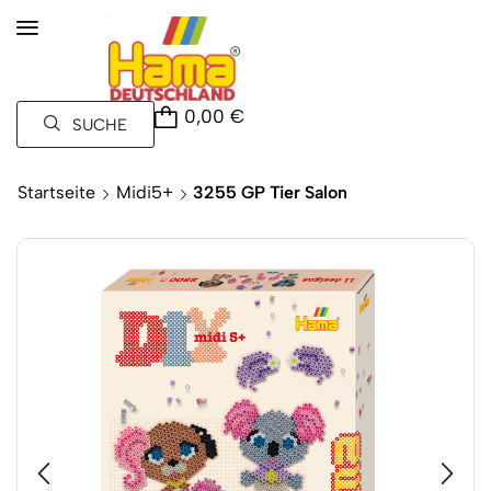
0,00
€
SUCHE
Startseite
Midi5+
3255 GP Tier Salon