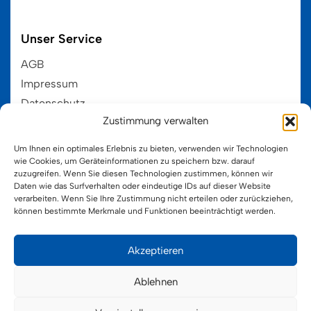
Unser Service
AGB
Impressum
Datenschutz
Zustimmung verwalten
EU-Cookie-Ri
Um Ihnen ein optimales Erlebnis zu bieten, verwenden wir Technologien
wie Cookies, um Geräteinformationen zu speichern bzw. darauf
zuzugreifen. Wenn Sie diesen Technologien zustimmen, können wir
Kategorien
HOT
Daten wie das Surfverhalten oder eindeutige IDs auf dieser Website
verarbeiten. Wenn Sie Ihre Zustimmung nicht erteilen oder zurückziehen,
Hama MIDI 5+
können bestimmte Merkmale und Funktionen beeinträchtigt werden.
Hama MINI 10+
Hama MAXI 3+
Akzeptieren
Hama MAXI-Stick 3+
Ablehnen