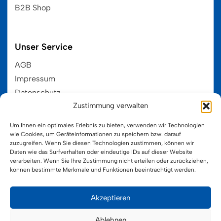
B2B Shop
Unser Service
AGB
Impressum
Datenschutz
Zustimmung verwalten
EU-Cookie-Ri
Um Ihnen ein optimales Erlebnis zu bieten, verwenden wir Technologien
wie Cookies, um Geräteinformationen zu speichern bzw. darauf
zuzugreifen. Wenn Sie diesen Technologien zustimmen, können wir
Kategorien
HOT
Daten wie das Surfverhalten oder eindeutige IDs auf dieser Website
verarbeiten. Wenn Sie Ihre Zustimmung nicht erteilen oder zurückziehen,
Hama MIDI 5+
können bestimmte Merkmale und Funktionen beeinträchtigt werden.
Hama MINI 10+
Hama MAXI 3+
Akzeptieren
Hama MAXI-Stick 3+
Ablehnen