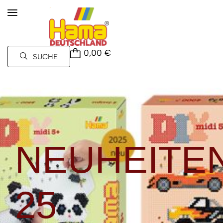
0,00
€
SUCHE
NEUHEITE
25