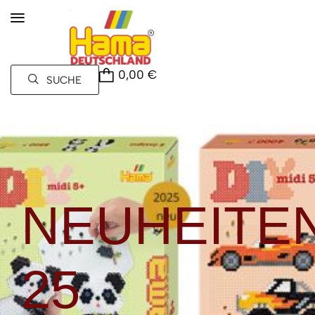
0,00
€
SUCHE
NEUHEITE
25